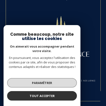
Comme beaucoup, notre site
utilise les cookies
On aimerait vous accompagner pendant
votre visite.
En poursuivant, vous acceptez l'utilisation des
cookies par ce site, afin de vous proposer des
contenus adaptés et réaliser des statistiques !
© 2026 | TOUS DROITS RÉSERVÉS | TRADUCTION POWERED BY GOOGLE |
NOS HONORAIRES
PLAN DU SITE
MENTIONS LÉGALES
ADMIN
NOS LIENS
PARAMÉTRER
POLITIQUE RGPD
COOKIES
TOUT ACCEPTER