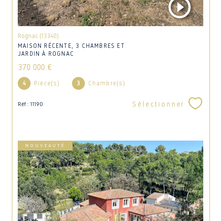
Rognac (13340)
MAISON RÉCENTE, 3 CHAMBRES ET
JARDIN À ROGNAC
370 000 €
4
Pièce(s)
3
Chambre(s)
Sélectionner
Réf : 11190
NOUVEAUTÉ