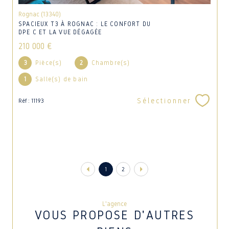
Rognac (13340)
SPACIEUX T3 À ROGNAC : LE CONFORT DU
DPE C ET LA VUE DÉGAGÉE
210 000 €
3
Pièce(s)
2
Chambre(s)
1
Salle(s) de bain
Sélectionner
Réf : 11193
1
2
L'agence
VOUS PROPOSE D'AUTRES