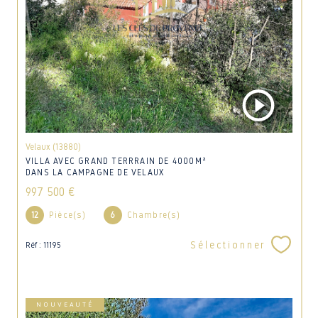
Velaux (13880)
VILLA AVEC GRAND TERRRAIN DE 4000M²
DANS LA CAMPAGNE DE VELAUX
997 500 €
12
Pièce(s)
6
Chambre(s)
Sélectionner
Réf : 11195
NOUVEAUTÉ