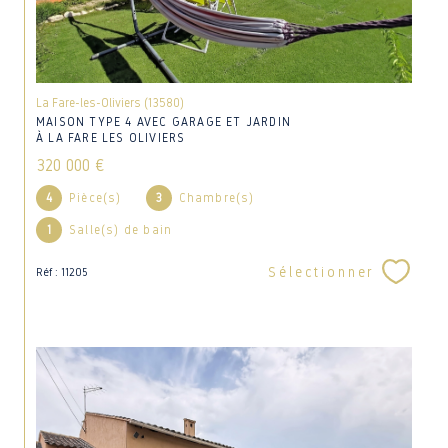
La Fare-les-Oliviers (13580)
MAISON TYPE 4 AVEC GARAGE ET JARDIN
À LA FARE LES OLIVIERS
320 000 €
4
Pièce(s)
3
Chambre(s)
1
Salle(s) de bain
Sélectionner
Réf : 11205