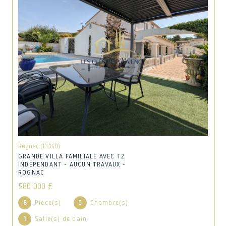
Rognac (13340)
GRANDE VILLA FAMILIALE AVEC T2
INDÉPENDANT - AUCUN TRAVAUX -
ROGNAC
580 000 €
8
Pièce(s)
5
Chambre(s)
1
Salle(s) de bain