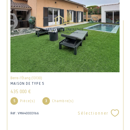
Berre-l'Étang (13130)
MAISON DE TYPE 5
435 000 €
5
Pièce(s)
3
Chambre(s)
Sélectionner
Réf : VMA40003166