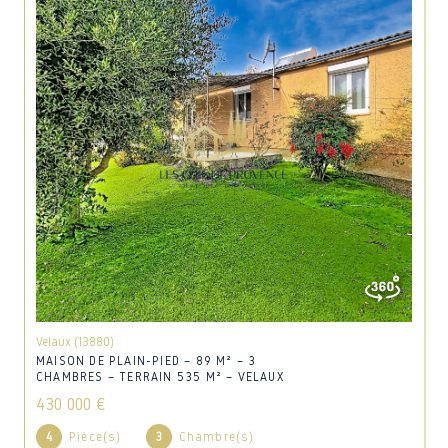
Velaux (13880)
MAISON DE PLAIN-PIED – 89 M² – 3
CHAMBRES – TERRAIN 535 M² – VELAUX
430 000 €
4
Pièce(s)
3
Chambre(s)