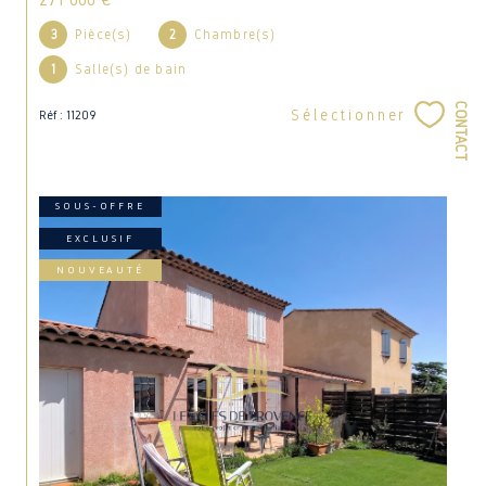
3
Pièce(s)
2
Chambre(s)
1
Salle(s) de bain
CONTACT
Sélectionner
Réf : 11209
SOUS-OFFRE
EXCLUSIF
NOUVEAUTÉ