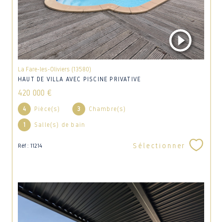
La Fare-les-Oliviers (13580)
HAUT DE VILLA AVEC PISCINE PRIVATIVE
420 000 €
4
Pièce(s)
3
Chambre(s)
1
Salle(s) de bain
Sélectionner
Réf : 11214