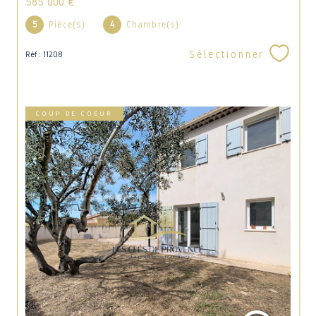
585 000 €
5
Pièce(s)
4
Chambre(s)
Sélectionner
Réf : 11208
COUP DE COEUR