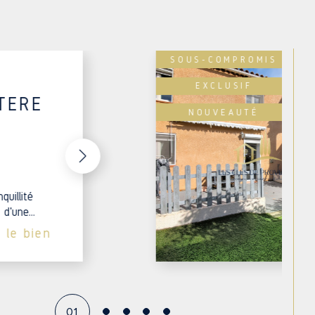
. Pas d’algorithme froid ici : une vraie analyse,
rdre du temps avec un prix irréaliste, ce n’est
SOUS-COMPROMIS
EXCLUSIF
TERE
us voir, tout simplement. Nous sommes au 7
NOUVEAUTÉ
Rognac
. Vous pouvez aussi nous appeler au 04
ntact@lcpimmo.fr. On prendra le temps de vous
surtout de vous proposer une solution adaptée.
quillité
est comme ça que l’on travaille. Avec sérieux,
d'une...
r le bien
01