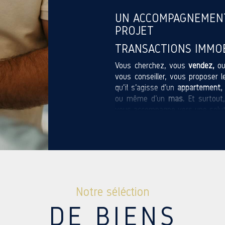
UN ACCOMPAGNEMEN
PROJET
TRANSACTIONS IMMOB
Vous cherchez, vous
vendez,
ou
vous conseiller, vous proposer 
qu’il s’agisse d’un
appartement,
ou même d’un
mas.
Et surtout,
vous accompagne vers une solut
Chaque vente, chaque achat, a s
bien à la va-vite. Certains pré
proximité des commodités. On le
Notre séléction
ESTIMATION IMMOBIL
DE BIENS
Vous envisagez de vendre ? La e
– et elle doit être précise. Ni 