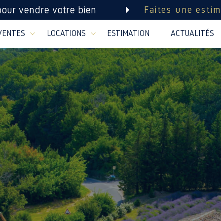
pour vendre votre bien
Faites une estim
VENTES
LOCATIONS
ESTIMATION
ACTUALITÉS
os biens pro à vendre
Nos biens pro à louer
Biens vendus
Biens lo
Voir les
20
annonces
imer
BUDGET