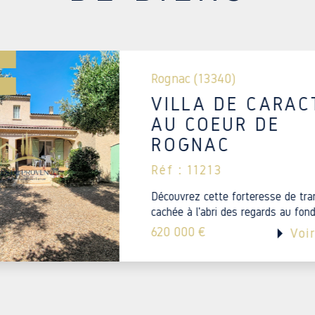
l’emplacement, les atouts du bien
par un œil expert. Parce que pe
bon pour personne.
Rognac (13340)
CONTACTEZ-NOUS
É
VILLA DE CARAC
Un projet en tête ? Passez no
AU COEUR DE
avenue Camille Pelletan
13340 
ROGNAC
42 77 12 08 ou nous écrire à co
écouter, de vous conseiller, et 
Réf : 11213
Découvrez cette forteresse de tran
Chez
Les Clés de Provence
, c’
cachée à l'abri des regards au fond 
mais aussi avec cœur.
620 000 €
Voi