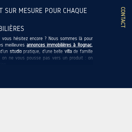
T SUR MESURE POUR CHAQUE
CONTACT
ILIÈRES
 vous hésitez encore ? Nous sommes là pour
les meilleures
annonces immobilières à Rognac
,
d’un
studio
pratique, d’une belle
villa
de famille
 on ne vous pousse pas vers un produit : on
ion.
a logique. Et à Rognac, on ne présente pas un
féreront le calme d’un lotissement, d'autres la
 prend en compte, toujours.
IÈRE
stimation immobilière, c’est la première étape
trop haute, ni trop basse. On regarde le marché,