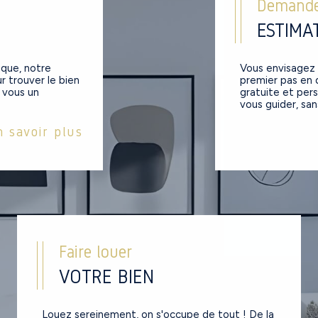
Demand
ESTIMA
ique, notre
Vous envisagez 
r trouver le bien
premier pas en
e vous un
gratuite et per
vous guider, san
n savoir plus
Faire louer
VOTRE BIEN
Louez sereinement, on s'occupe de tout ! De la