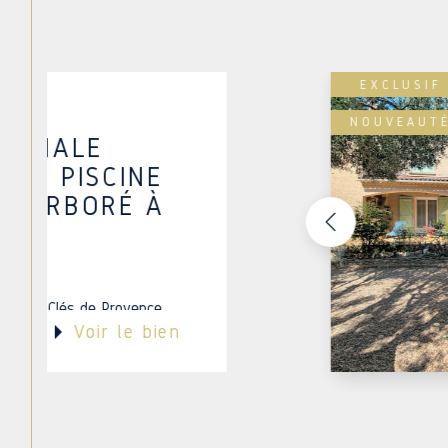
EXCLUSIF
NOUVEAUT
MILIALE
VEC PISCINE
IN ARBORÉ À
ère Les Clés de Provence
Voir le bien
ente cette belle...