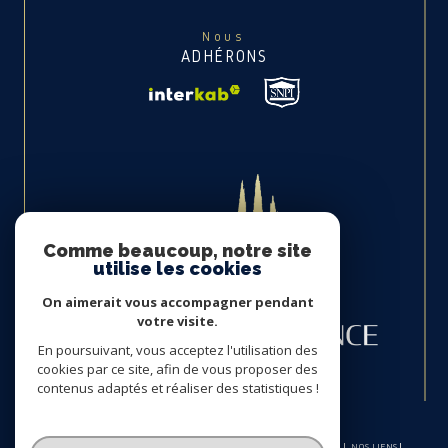
Nous
ADHÉRONS
Comme beaucoup, notre site
utilise les cookies
On aimerait vous accompagner pendant
votre visite.
En poursuivant, vous acceptez l'utilisation des
cookies par ce site, afin de vous proposer des
contenus adaptés et réaliser des statistiques !
© 2026 | TOUS DROITS RÉSERVÉS | TRADUCTION POWERED BY GOOGLE |
NOS HONORAIRES
PLAN DU SITE
MENTIONS LÉGALES
ADMIN
NOS LIENS